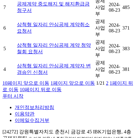
공제
공제계약 중도해지 및 해지환급금
2024-
7
사업
485
08-23
청구서
부
공제
삼척형 일자리 안심공제 계약취소
2024-
6
사업
371
08-23
요청서
부
공제
삼척형 일자리 안심공제 계약 청약
2024-
5
사업
383
08-23
철회 요청서
부
공제
삼척형 일자리 안심공제 계약자 변
2024-
4
사업
381
08-23
경승인 신청서
부
10페이지 앞으로 이동
1페이지 앞으로 이동
1/2
1
2
1페이지 뒤
로 이동
10페이지 뒤로 이동
푸터 시작
개인정보처리방침
이용약관
이메일수집거부
[24272] 강원특별자치도 춘천시 금강로 45 IBK기업은행, 4층