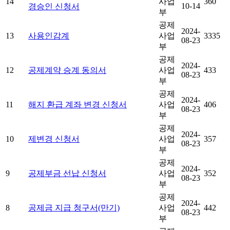
14
사업
360
10-14
경승인 신청서
부
공제
2024-
13
사용인감계
사업
3335
08-23
부
공제
2024-
12
공제계약 승계 동의서
사업
433
08-23
부
공제
2024-
11
해지 환급 계좌 변경 신청서
사업
406
08-23
부
공제
2024-
10
제변경 신청서
사업
357
08-23
부
공제
2024-
9
공제부금 선납 신청서
사업
352
08-23
부
공제
2024-
8
공제금 지급 청구서(만기)
사업
442
08-23
부