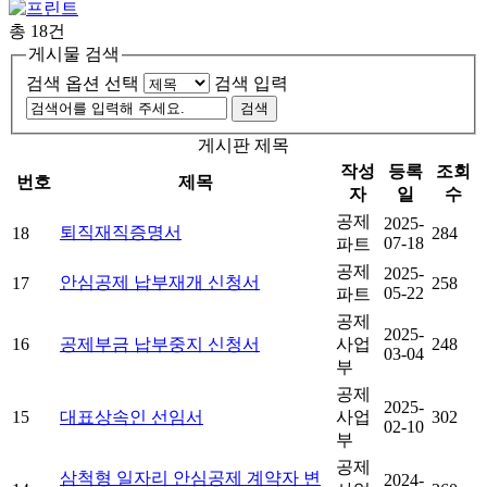
총
18건
게시물 검색
검색 옵션 선택
검색 입력
게시판 제목
작성
등록
조회
번호
제목
자
일
수
공제
2025-
퇴직재직증명서
18
284
07-18
파트
공제
2025-
안심공제 납부재개 신청서
17
258
05-22
파트
공제
2025-
16
공제부금 납부중지 신청서
사업
248
03-04
부
공제
2025-
15
대표상속인 선임서
사업
302
02-10
부
공제
삼척형 일자리 안심공제 계약자 변
2024-