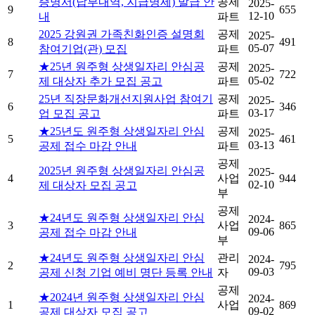
증명서(납부내역, 지급명세) 발급 안
공제
2025-
9
655
12-10
내
파트
2025 강원권 가족친화인증 설명회
공제
2025-
8
491
05-07
참여기업(관) 모집
파트
★25년 원주형 상생일자리 안심공
공제
2025-
7
722
05-02
제 대상자 추가 모집 공고
파트
25년 직장문화개선지원사업 참여기
공제
2025-
6
346
03-17
업 모집 공고
파트
★25년도 원주형 상생일자리 안심
공제
2025-
5
461
03-13
공제 접수 마감 안내
파트
공제
2025년 원주형 상생일자리 안심공
2025-
4
사업
944
02-10
제 대상자 모집 공고
부
공제
★24년도 원주형 상생일자리 안심
2024-
3
사업
865
09-06
공제 접수 마감 안내
부
★24년도 원주형 상생일자리 안심
관리
2024-
2
795
09-03
공제 신청 기업 예비 명단 등록 안내
자
공제
★2024년 원주형 상생일자리 안심
2024-
1
사업
869
09-02
공제 대상자 모집 공고