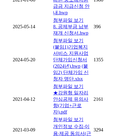
급금 지급신청 안
내.hwp
첨부파일 보기
2025-05-14
8. 공제부금 납부
396
재개 신청서.hwp
첨부파일 보기
(붙임1)기업복지
서비스 지원사업
2024-05-20
단체가입신청서
1355
(2024년).hwp
(붙
임2) 단체가입 신
청자 명단.xlsx
첨부파일 보기
★강원형 일자리
2021-04-12
안심공제 유의사
2161
항(기업+근로
자).pdf
첨부파일 보기
개인정보 수집‧이
2021-03-09
3294
용‧제공 동의서(근