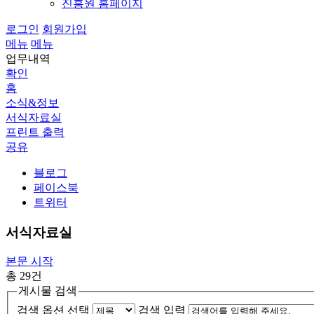
진흥원 홈페이지
로그인
회원가입
메뉴
메뉴
업무내역
확인
홈
소식&정보
서식자료실
프린트 출력
공유
블로그
페이스북
트위터
서식자료실
본문 시작
총
29건
게시물 검색
검색 옵션 선택
검색 입력