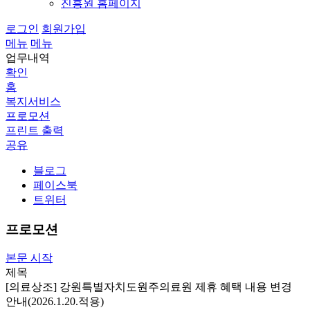
진흥원 홈페이지
로그인
회원가입
메뉴
메뉴
업무내역
확인
홈
복지서비스
프로모션
프린트 출력
공유
블로그
페이스북
트위터
프로모션
본문 시작
제목
[의료상조] 강원특별자치도원주의료원 제휴 혜택 내용 변경
안내(2026.1.20.적용)