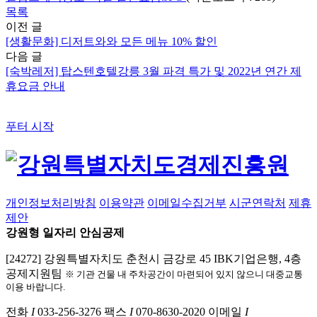
목록
이전 글
[생활문화] 디저트와와 모든 메뉴 10% 할인
다음 글
[숙박레저] 탑스텐호텔강릉 3월 파격 특가 및 2022년 연간 제
휴요금 안내
푸터 시작
개인정보처리방침
이용약관
이메일수집거부
시군연락처
제휴
제안
강원형 일자리 안심공제
[24272] 강원특별자치도 춘천시 금강로 45 IBK기업은행, 4층
공제지원팀
※ 기관 건물 내 주차공간이 마련되어 있지 않으니 대중교통
이용 바랍니다.
전화
I
033-256-3276
팩스
I
070-8630-2020
이메일
I