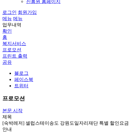
진흥원 홈페이지
로그인
회원가입
메뉴
메뉴
업무내역
확인
홈
복지서비스
프로모션
프린트 출력
공유
블로그
페이스북
트위터
프로모션
본문 시작
제목
[숙박레저] 셀럽스테이송도 강원도일자리재단 특별 할인요금
안내